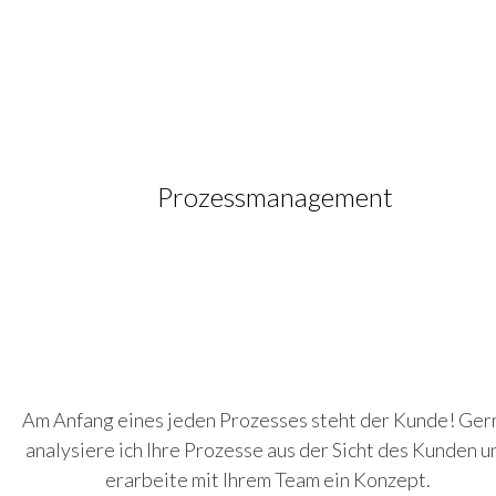
Mitarbeiter - Ihre wertvollste Ressource!
Auch hier bietet die Neurowissenschaft wegweisende
Ansätze für die Personalentwicklung.
Prozessmanagement
Am Anfang eines jeden Prozesses steht der Kunde! Ger
analysiere ich Ihre Prozesse aus der Sicht des Kunden u
erarbeite mit Ihrem Team ein Konzept.